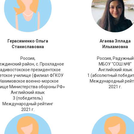
Герасименко Ольга
Агаева Эллада
Станиславовна
Ильхамовна
Россия,
Россия,
Радужный
еждинский район, с. Прохладное
МБОУ "СОШ №8"
адивостокское президентское
Английский язык
етское училище (филиал ФГКОУ
1 (абсолютный победи
Нахимовское военно-морское
Международный рейт
ище Министерства обороны РФ»
2021 г.
Английский язык
3 (победитель)
Международный рейтинг
2021 г.