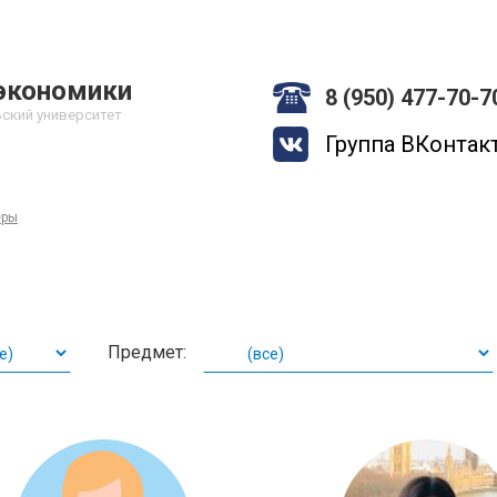
экономики
8 (950) 477-70-7
ский университет
Группа ВКонтак
еры
Предмет: