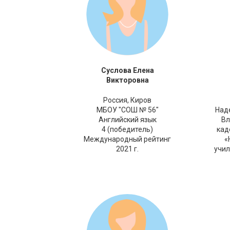
Суслова Елена
Викторовна
Россия,
Киров
МБОУ "СОШ № 56"
Над
Английский язык
Вл
4 (победитель)
кад
Международный рейтинг
«
2021 г.
учил