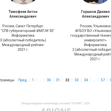
Тимофеев Антон
Горшков Даниил
Александрович
Александрович
Россия,
Санкт-Петербург
Россия,
Ульяновск
 "СПб губернаторский ФМЛ № 30"
ФГБОУ ВО «Ульяновс
Информатика
государственный техни
3 (абсолютный победитель)
университет»
Международный рейтинг
Информатика
2021 г.
2 (абсолютный победи
Международный рейт
2021 г.
траницы:
Пред.
1
...
30
31
32
33
34
...
57
Международная олимпиада учителей "ПРОФИ", 2026