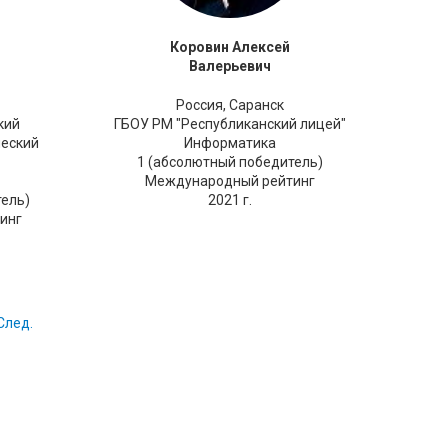
Коровин Алексей
Валерьевич
Россия,
Саранск
кий
ГБОУ РМ "Республиканский лицей"
ческий
Информатика
1 (абсолютный победитель)
Международный рейтинг
тель)
2021 г.
инг
След.