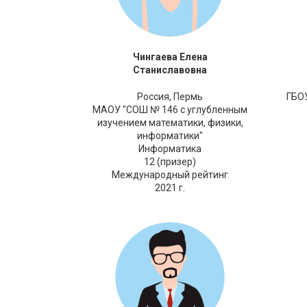
Чингаева Елена
Станиславовна
Россия,
Пермь
ГБО
МАОУ "СОШ № 146 с углубленным
изучением математики, физики,
информатики"
Информатика
12 (призер)
Международный рейтинг
2021 г.