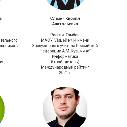
а
Слезин Кирилл
Анатольевич
Россия,
Тамбов
тельного
МАОУ "Лицей №14 имени
ольников»
Заслуженного учителя Российской
Федерации А.М. Кузьмина"
Информатика
инг
5 (победитель)
Международный рейтинг
2021 г.